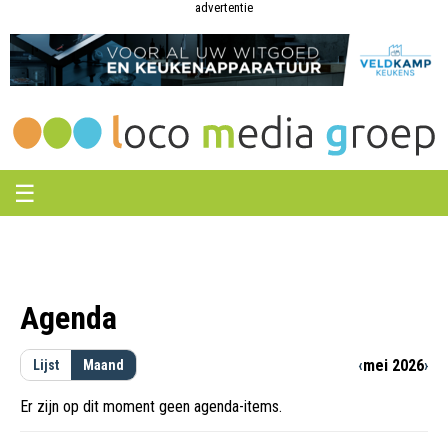
Loco
Loco
advertentie
Media
Media
Groep
Groep
☰
Agenda
‹
mei 2026
›
Lijst
Maand
Er zijn op dit moment geen agenda-items.