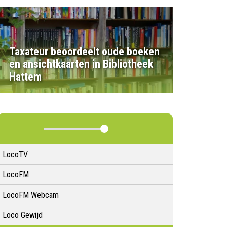
Taxateur beoordeelt oude boeken
en ansichtkaarten in Bibliotheek
Hattem
LocoTV
LocoFM
LocoFM Webcam
Loco Gewijd