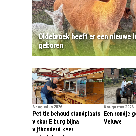
Oldebroek heeft er een nieuwe i
geboren
6 augustus 2026
6 augustus 2026
Petitie behoud standplaats
Een rondje g
viskar Elburg bijna
Veluwe
vijfhonderd keer