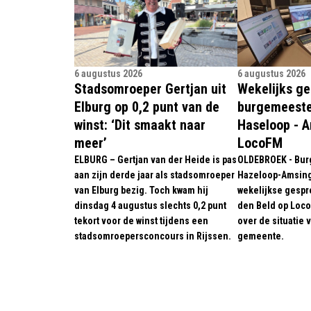
6 augustus 2026
6 augustus 2026
Stadsomroeper Gertjan uit
Wekelijks g
Elburg op 0,2 punt van de
burgemeeste
winst: ‘Dit smaakt naar
Haseloop - 
meer’
LocoFM
ELBURG – Gertjan van der Heide is pas
OLDEBROEK - Bur
aan zijn derde jaar als stadsomroeper
Hazeloop-Amsing 
van Elburg bezig. Toch kwam hij
wekelijkse gespr
dinsdag 4 augustus slechts 0,2 punt
den Beld op Loco
tekort voor de winst tijdens een
over de situatie 
stadsomroepersconcours in Rijssen.
gemeente.