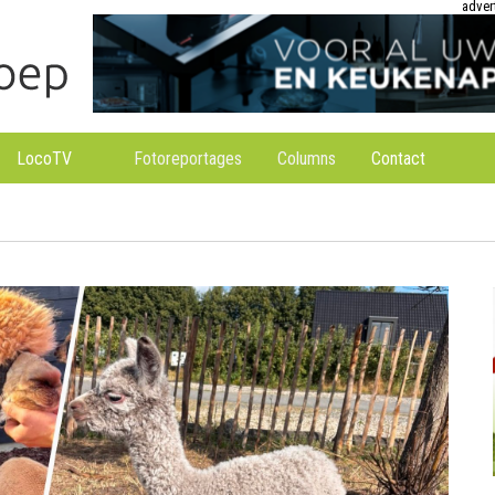
adver
LocoTV
Fotoreportages
Columns
Contact