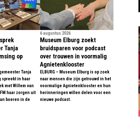
6 augustus 2026
esprek
Museum Elburg zoekt
r Tanja
bruidsparen voor podcast
Amsing op
over trouwen in voormalig
Agnietenklooster
gemeester Tanja
ELBURG – Museum Elburg is op zoek
spreekt in haar
naar mensen die zijn getrouwd in het
ek met Willem van
voormalige Agnietenklooster en hun
FM haar zorgen uit
herinneringen willen delen voor een
van boeren in de
nieuwe podcast.