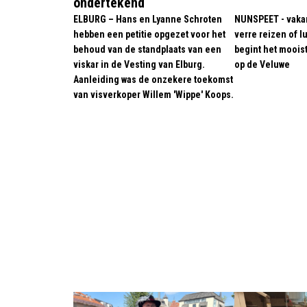
ondertekend
ELBURG – Hans en Lyanne Schroten
NUNSPEET - vakan
hebben een petitie opgezet voor het
verre reizen of l
behoud van de standplaats van een
begint het moois
viskar in de Vesting van Elburg.
op de Veluwe
Aanleiding was de onzekere toekomst
van visverkoper Willem 'Wippe' Koops.