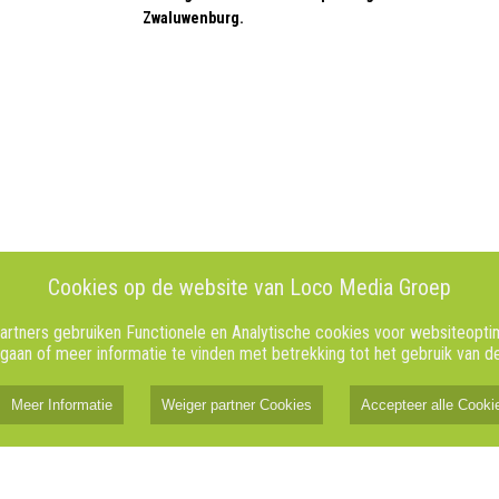
Zwaluwenburg.
Cookies op de website van Loco Media Groep
rtners gebruiken Functionele en Analytische cookies voor websiteoptimal
 gaan of meer informatie te vinden met betrekking tot het gebruik van 
Meer Informatie
Weiger partner Cookies
Accepteer alle Cooki
5 augustus 2026
debroek wil
Politie maakt werk van