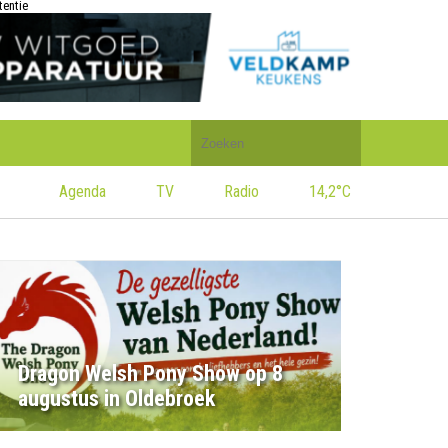
tentie
Doorzoek
de
website
Agenda
TV
Radio
14,2°C
Dragon Welsh Pony Show op 8
augustus in Oldebroek