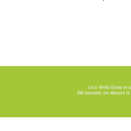
Loco Media Groep en pa
Klik hieronder om akkoord te
5 augustus 2026
5 augustus 2026
Een auto rijdt de haven van
Gemeente Ol