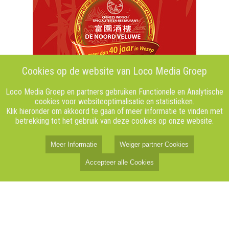
Cookies op de website van Loco Media Groep
Loco Media Groep en partners gebruiken Functionele en Analytische
cookies voor websiteoptimalisatie en statistieken.
Klik hieronder om akkoord te gaan of meer informatie te vinden met
betrekking tot het gebruik van deze cookies op onze website.
Meer Informatie
Weiger partner Cookies
Accepteer alle Cookies