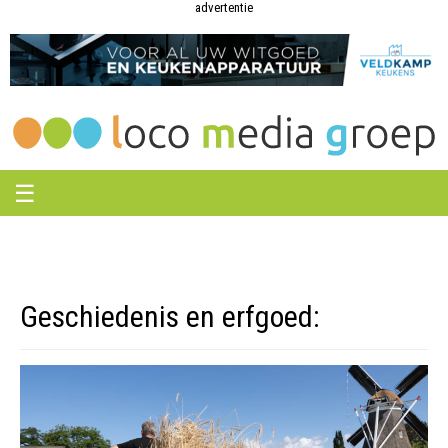
Loco
Loco
advertentie
Media
Media
Groep
Groep
☰
Geschiedenis en erfgoed: