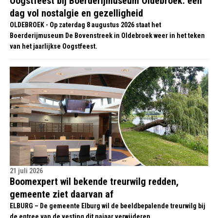
Oogstfeest bij Boerderijmuseum Oldebroek: een
dag vol nostalgie en gezelligheid
OLDEBROEK - Op zaterdag 8 augustus 2026 staat het
Boerderijmuseum De Bovenstreek in Oldebroek weer in het teken
van het jaarlijkse Oogstfeest.
21 juli 2026
Boomexpert wil bekende treurwilg redden,
gemeente ziet daarvan af
ELBURG – De gemeente Elburg wil de beeldbepalende treurwilg bij
de entree van de vesting dit najaar verwijderen.