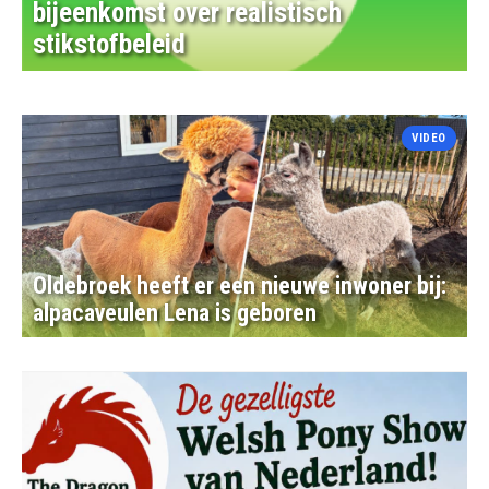
bijeenkomst over realistisch
stikstofbeleid
VIDEO
Oldebroek heeft er een nieuwe inwoner bij:
alpacaveulen Lena is geboren