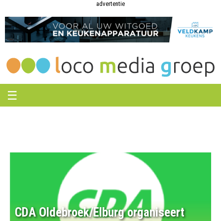
Loco
Loco
advertentie
Media
Media
Groep
Groep
☰
CDA Oldebroek/Elburg organiseert